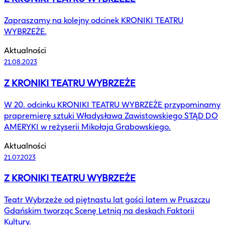
Zapraszamy na kolejny odcinek KRONIKI TEATRU
WYBRZEŻE.
Aktualności
21.08.2023
Z KRONIKI TEATRU WYBRZEŻE
W 20. odcinku KRONIKI TEATRU WYBRZEŻE przypominamy
prapremierę sztuki Władysława Zawistowskiego STĄD DO
AMERYKI w reżyserii Mikołaja Grabowskiego.
Aktualności
21.07.2023
Z KRONIKI TEATRU WYBRZEŻE
Teatr Wybrzeże od piętnastu lat gości latem w Pruszczu
Gdańskim tworząc Scenę Letnią na deskach Faktorii
Kultury.