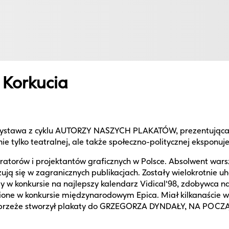
 Korkucia
tawa z cyklu AUTORZY NASZYCH PLAKATÓW, prezentująca plak
tylko teatralnej, ale także społeczno-politycznej eksponuj
ustratorów i projektantów graficznych w Polsce. Absolwent wa
azują się w zagranicznych publikacjach. Zostały wielokrotni
dy w konkursie na najlepszy kalendarz Vidical'98, zdobywca
one w konkursie międzynarodowym Epica. Miał kilkanaście wys
u Wybrzeże stworzył plakaty do GRZEGORZA DYNDAŁY, NA PO