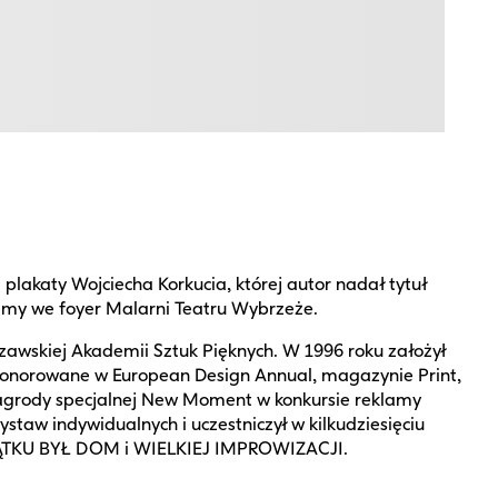
aty Wojciecha Korkucia, której autor nadał tytuł
emy we foyer Malarni Teatru Wybrzeże.
rszawskiej Akademii Sztuk Pięknych. W 1996 roku założył
e uhonorowane w European Design Annual, magazynie Print,
 nagrody specjalnej New Moment w konkursie reklamy
taw indywidualnych i uczestniczył w kilkudziesięciu
CZĄTKU BYŁ DOM i WIELKIEJ IMPROWIZACJI.