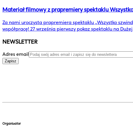
Materiał filmowy z prapremiery spektaklu Wszystko
Za nami uroczysta prapremiera spektaklu „Wszystko szwind
współpracę! 27 września pierwszy pokaz spektaklu na Dużej S
NEWSLETTER
Adres email
Zapisz
Organizator