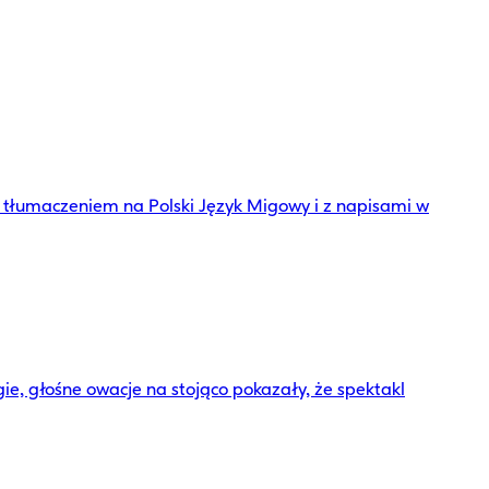
 z tłumaczeniem na Polski Język Migowy i z napisami w
ie, głośne owacje na stojąco pokazały, że spektakl