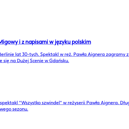
Migowy i z napisami w języku polskim
 Berlinie lat 30-tych. Spektakl w reż. Pawła Aignera zagramy
ie się na Dużej Scenie w Gdańsku.
spektakl "Wszystko szwindel" w reżyserii Pawła Aignera. Dług
owego sezonu.