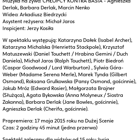
Muzyka na żywo: CHŁOPCY KONTRA BASIA - Agnieszka
Derlak, Barbara Derlak, Marcin Nenko
Wideo: Arkadiusz Biedrzycki
Asystent reżysera: Michał Jaros
Inspicjent: Jerzy Kosiła
W spektaklu występują: Katarzyna Dałek (Isabel Archer),
Katarzyna Michalska (Henrietta Stackpole), Krzysztof
Matuszewski (Daniel Touchett / Hrabina Gemini / Duch
Daniela), Michał Jaros (Ralph Touchett), Piotr Biedroń
(Caspar Goodwood / Lord Warburton) , Sylwia Góra-
Weber (Madame Serena Merle), Marek Tynda (Gilbert
Osmond), Roksana Grulkowska (Pansy Osmond, gościnnie),
Jakub Mróz (Edward Rosier), Małgorzata Brajner
(Służąca), Agata Bykowska (Anna Molyneux / Siostra
Zakonna), Barbara Derlak (Jane Bowles, gościnnie),
Agnieszka Derlak (Cherifa, gościnnie).
Prapremiera: 17 maja 2015 roku na Dużej Scenie
Czas: 2 godziny 45 minut (jedna przerwa)
Spektakl zalecany dla widzów od 15 roku życia.