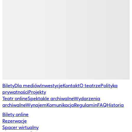
Bilety
Dla mediów
Inwestycje
Kontakt
O teatrze
Polityka
prywatności
Projekty
Teatr online
Spektakle archiwalne
Wydarzenia
archiwalne
Wynajem
Komunikacja
Regulamin
FAQ
Historia
Bilety online
Rezerwacje
Spacer wirtualny