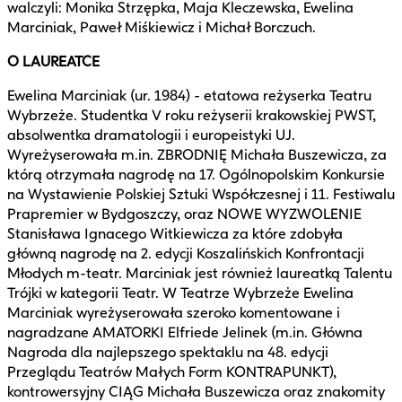
walczyli: Monika Strzępka, Maja Kleczewska, Ewelina
Marciniak, Paweł Miśkiewicz i Michał Borczuch.
O LAUREATCE
Ewelina Marciniak (ur. 1984) - etatowa reżyserka Teatru
Wybrzeże. Studentka V roku reżyserii krakowskiej PWST,
absolwentka dramatologii i europeistyki UJ.
Wyreżyserowała m.in. ZBRODNIĘ Michała Buszewicza, za
którą otrzymała nagrodę na 17. Ogólnopolskim Konkursie
na Wystawienie Polskiej Sztuki Współczesnej i 11. Festiwalu
Prapremier w Bydgoszczy, oraz NOWE WYZWOLENIE
Stanisława Ignacego Witkiewicza za które zdobyła
główną nagrodę na 2. edycji Koszalińskich Konfrontacji
Młodych m-teatr. Marciniak jest również laureatką Talentu
Trójki w kategorii Teatr. W Teatrze Wybrzeże Ewelina
Marciniak wyreżyserowała szeroko komentowane i
nagradzane AMATORKI Elfriede Jelinek (m.in. Główna
Nagroda dla najlepszego spektaklu na 48. edycji
Przeglądu Teatrów Małych Form KONTRAPUNKT),
kontrowersyjny CIĄG Michała Buszewicza oraz znakomity