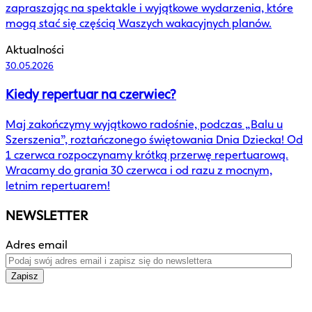
zapraszając na spektakle i wyjątkowe wydarzenia, które
mogą stać się częścią Waszych wakacyjnych planów.
Aktualności
30.05.2026
Kiedy repertuar na czerwiec?
Maj zakończymy wyjątkowo radośnie, podczas „Balu u
Szerszenia”, roztańczonego świętowania Dnia Dziecka! Od
1 czerwca rozpoczynamy krótką przerwę repertuarową.
Wracamy do grania 30 czerwca i od razu z mocnym,
letnim repertuarem!
NEWSLETTER
Adres email
Zapisz