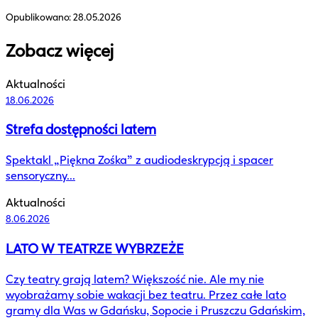
Opublikowano:
28.05.2026
Zobacz więcej
Aktualności
18.06.2026
Strefa dostępności latem
Spektakl „Piękna Zośka” z audiodeskrypcją i spacer
sensoryczny...
Aktualności
8.06.2026
LATO W TEATRZE WYBRZEŻE
Czy teatry grają latem? Większość nie. Ale my nie
wyobrażamy sobie wakacji bez teatru. Przez całe lato
gramy dla Was w Gdańsku, Sopocie i Pruszczu Gdańskim,