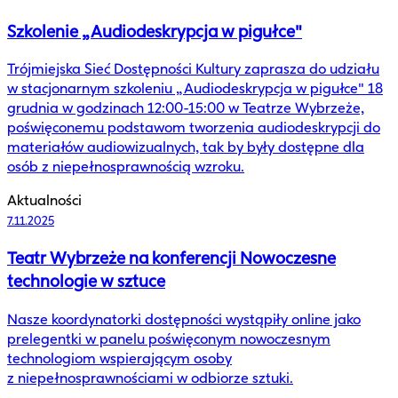
Szkolenie „Audiodeskrypcja w pigułce"
Trójmiejska Sieć Dostępności Kultury zaprasza do udziału
w stacjonarnym szkoleniu „Audiodeskrypcja w pigułce" 18
grudnia w godzinach 12:00-15:00 w Teatrze Wybrzeże,
poświęconemu podstawom tworzenia audiodeskrypcji do
materiałów audiowizualnych, tak by były dostępne dla
osób z niepełnosprawnością wzroku.
Aktualności
7.11.2025
Teatr Wybrzeże na konferencji Nowoczesne
technologie w sztuce
Nasze koordynatorki dostępności wystąpiły online jako
prelegentki w panelu poświęconym nowoczesnym
technologiom wspierającym osoby
z niepełnosprawnościami w odbiorze sztuki.