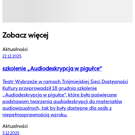
Zobacz więcej
Aktualności
22.12.2025
szkolenie „Audiodeskrypcja w pigułce"
Teatr Wybrzeże w ramach Trójmiejskiej Sieci Dostępności
Kultury przeprowadził 18 grudnia szkolenie
„Audiodeskrypcja w pigułce", które było poświęcone
podstawom tworzenia audiodeskrypcji do materiałów
audiowizualnych, tak by były dostępne dla osób z
niepełnosprawnością wzroku.
Aktualności
3.12.2025