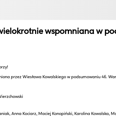
a wielokrotnie wspomniana w
orzy!
óżniona przez Wiesława Kowalskiego w podsumowaniu 46. War
Wierzchowski
ak, Anna Kociarz, Maciej Konopiński, Karolina Kowalska, M