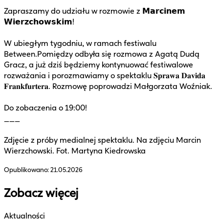
Zapraszamy do udziału w rozmowie z 𝗠𝗮𝗿𝗰𝗶𝗻𝗲𝗺
𝗪𝗶𝗲𝗿𝘇𝗰𝗵𝗼𝘄𝘀𝗸𝗶𝗺!
W ubiegłym tygodniu, w ramach festiwalu
Between.Pomiędzy odbyła się rozmowa z Agatą Dudą
Gracz, a już dziś będziemy kontynuować festiwalowe
rozważania i porozmawiamy o spektaklu 𝐒𝐩𝐫𝐚𝐰𝐚 𝐃𝐚𝐯𝐢𝐝𝐚
𝐅𝐫𝐚𝐧𝐤𝐟𝐮𝐫𝐭𝐞𝐫𝐚. Rozmowę poprowadzi Małgorzata Woźniak.
Do zobaczenia o 19:00!
___
Zdjęcie z próby medialnej spektaklu. Na zdjęciu Marcin
Wierzchowski. Fot. Martyna Kiedrowska
Opublikowano:
21.05.2026
Zobacz więcej
Aktualności