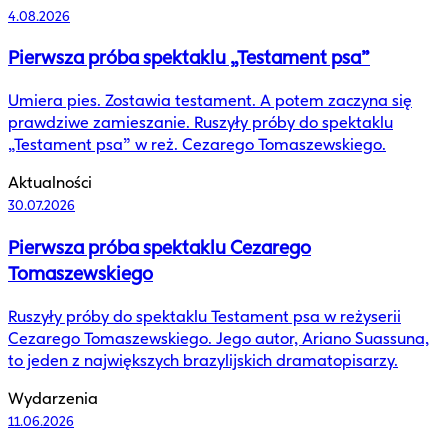
4.08.2026
Pierwsza próba spektaklu „Testament psa”
Umiera pies. Zostawia testament. A potem zaczyna się
prawdziwe zamieszanie. Ruszyły próby do spektaklu
„Testament psa” w reż. Cezarego Tomaszewskiego.
Aktualności
30.07.2026
Pierwsza próba spektaklu Cezarego
Tomaszewskiego
Ruszyły próby do spektaklu Testament psa w reżyserii
Cezarego Tomaszewskiego. Jego autor, Ariano Suassuna,
to jeden z największych brazylijskich dramatopisarzy.
Wydarzenia
11.06.2026