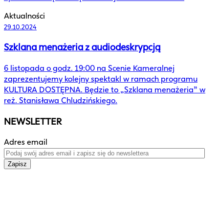
Aktualności
29.10.2024
Szklana menażeria z audiodeskrypcją
6 listopada o godz. 19:00 na Scenie Kameralnej
zaprezentujemy kolejny spektakl w ramach programu
KULTURA DOSTĘPNA. Będzie to „Szklana menażeria” w
reż. Stanisława Chludzińskiego.
NEWSLETTER
Adres email
Zapisz