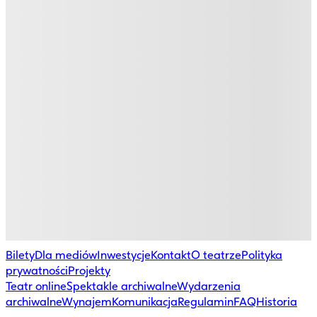
Bilety
Dla mediów
Inwestycje
Kontakt
O teatrze
Polityka
prywatności
Projekty
Teatr online
Spektakle archiwalne
Wydarzenia
archiwalne
Wynajem
Komunikacja
Regulamin
FAQ
Historia