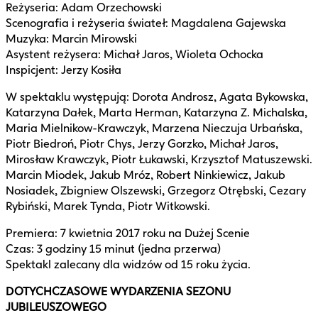
Reżyseria: Adam Orzechowski
Scenografia i reżyseria świateł: Magdalena Gajewska
Muzyka: Marcin Mirowski
Asystent reżysera: Michał Jaros, Wioleta Ochocka
Inspicjent: Jerzy Kosiła
W spektaklu występują: Dorota Androsz, Agata Bykowska,
Katarzyna Dałek, Marta Herman, Katarzyna Z. Michalska,
Maria Mielnikow-Krawczyk, Marzena Nieczuja Urbańska,
Piotr Biedroń, Piotr Chys, Jerzy Gorzko, Michał Jaros,
Mirosław Krawczyk, Piotr Łukawski, Krzysztof Matuszewski.
Marcin Miodek, Jakub Mróz, Robert Ninkiewicz, Jakub
Nosiadek, Zbigniew Olszewski, Grzegorz Otrębski, Cezary
Rybiński, Marek Tynda, Piotr Witkowski.
Premiera: 7 kwietnia 2017 roku na Dużej Scenie
Czas: 3 godziny 15 minut (jedna przerwa)
Spektakl zalecany dla widzów od 15 roku życia.
DOTYCHCZASOWE WYDARZENIA SEZONU
JUBILEUSZOWEGO