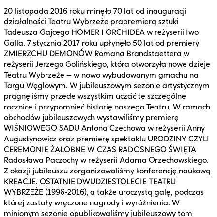
20 listopada 2016 roku minęło 70 lat od inauguracji
działalności Teatru Wybrzeże prapremierą sztuki
Tadeusza Gajcego HOMER I ORCHIDEA w reżyserii Iwo
Galla. 7 stycznia 2017 roku upłynęło 50 lat od premiery
ZMIERZCHU DEMONÓW Romana Brandstaettera w
reżyserii Jerzego Golińskiego, która otworzyła nowe dzieje
Teatru Wybrzeże – w nowo wybudowanym gmachu na
Targu Węglowym. W jubileuszowym sezonie artystycznym
pragnęliśmy przede wszystkim uczcić te szczególne
rocznice i przypomnieć historię naszego Teatru. W ramach
obchodów jubileuszowych wystawiliśmy premierę
WIŚNIOWEGO SADU Antona Czechowa w reżyserii Anny
Augustynowicz oraz premierę spektaklu URODZINY CZYLI
CEREMONIE ŻAŁOBNE W CZAS RADOSNEGO ŚWIĘTA
Radosława Paczochy w reżyserii Adama Orzechowskiego.
Z okazji jubileuszu zorganizowaliśmy konferencję naukową
KREACJE. OSTATNIE DWUDZIESTOLECIE TEATRU
WYBRZEŻE (1996-2016), a także uroczystą galę, podczas
której zostały wręczone nagrody i wyróżnienia. W
minionym sezonie opublikowaliśmy jubileuszowy tom