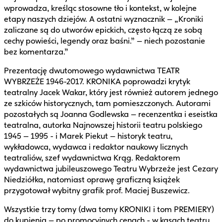
wprowadza, kreśląc stosowne tło i kontekst, w kolejne
etapy naszych dziejów. A ostatni wyznacznik – „Kroniki
zaliczane są do utworów epickich, często łączą ze sobą
cechy powieści, legendy oraz baśni.” – niech pozostanie
bez komentarza.”
Prezentację dwutomowego wydawnictwa TEATR
WYBRZEŻE 1946-2017. KRONIKA poprowadzi krytyk
teatralny Jacek Wakar, który jest również autorem jednego
ze szkiców historycznych, tam pomieszczonych. Autorami
pozostałych są Joanna Godlewska – recenzentka i eseistka
teatralna, autorka Najnowszej historii teatru polskiego
1945 – 1995 - i Marek Piekut – historyk teatru,
wykładowca, wydawca i redaktor naukowy licznych
teatraliów, szef wydawnictwa Krąg. Redaktorem
wydawnictwa jubileuszowego Teatru Wybrzeże jest Cezary
Niedziółka, natomiast oprawę graficzną książek
przygotował wybitny grafik prof. Maciej Buszewicz.
Wszystkie trzy tomy (dwa tomy KRONIKI i tom PREMIERY)
do kupienia – po promocyjnych cenach - w kasach teatru.