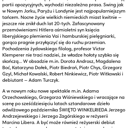
partii opozycyjnych, wychodzi niezależna prasa. Swing jak
w Nowym Jorku, Paryżu i Londynie jest najpopularniejszym
tańcem. Nocne życie wielkich niemieckich miast kwitnie –
jeszcze nie znikł duch lat 20-tych. Zafascynowany
przemówieniami Hitlera ośmioletni syn księcia
liberyjskiego plemienia Vai i hamburskiej pielęgniarki,
gorąco pragnie przyłączyć się do ruchu przemian.
Pochodzenia żydowskiego filolog, profesor Victor
Klemperer nie traci nadziei, że władze hołoty szybko się
skończą... W obsadzie m.in. Dorota Androsz, Magdalena
Boć, Katarzyna Dałek, Piotr Biedroń, Piotr Chys, Grzegorz
Gzyl, Michał Kowalski, Robert Ninkiewicz, Piotr Witkowski i
debiutant – Adam Turczyk.
A w nowym roku nowe spektakle m.in. Adama
Orzechowskiego, Grzegorza Wiśniewskiego i wracające na
scenę po sześćdziesięciu latach sztandarowe dzieło
odwilżowego października ŚWIĘTO WINKELRIEDA Jerzego
Andrzejewskiego i Jerzego Zagórskiego w reżyserii
Marcina Libera. A być może również reżyserski debiut