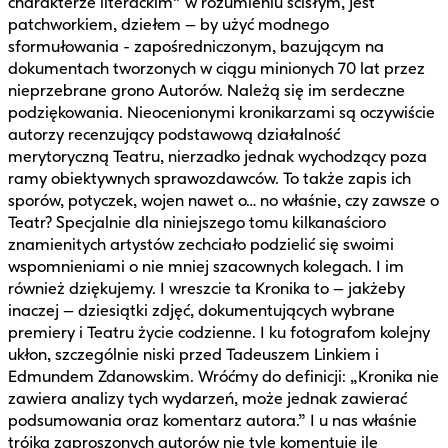
charakterze literackim” w rozumieniu ścisłym, jest
patchworkiem, dziełem – by użyć modnego
sformułowania - zapośredniczonym, bazującym na
dokumentach tworzonych w ciągu minionych 70 lat przez
nieprzebrane grono Autorów. Należą się im serdeczne
podziękowania. Nieocenionymi kronikarzami są oczywiście
autorzy recenzujący podstawową działalność
merytoryczną Teatru, nierzadko jednak wychodzący poza
ramy obiektywnych sprawozdawców. To także zapis ich
sporów, potyczek, wojen nawet o… no właśnie, czy zawsze o
Teatr? Specjalnie dla niniejszego tomu kilkanaścioro
znamienitych artystów zechciało podzielić się swoimi
wspomnieniami o nie mniej szacownych kolegach. I im
również dziękujemy. I wreszcie ta Kronika to – jakżeby
inaczej – dziesiątki zdjęć, dokumentujących wybrane
premiery i Teatru życie codzienne. I ku fotografom kolejny
ukłon, szczególnie niski przed Tadeuszem Linkiem i
Edmundem Zdanowskim. Wróćmy do definicji: „Kronika nie
zawiera analizy tych wydarzeń, może jednak zawierać
podsumowania oraz komentarz autora.” I u nas właśnie
trójka zaproszonych autorów nie tyle komentuje ile