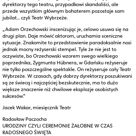
dyrektorzy tego teatru, przypadkowi skandaliści, ale
przede wszystkim głównym bohaterem pozostaje sam
jubilat… czyli Teatr Wybrzeże.
„Adam Orzechowski inscenizując je, celowo usuwa się na
drugi plan. Daje mówić aktorom, uruchamia sceniczne
sytuacje. Znakomite to przedstawienie paradoksalnie nosi
jednak mocny reżyserski stempel. Tyle że nie jest to
oczywiste, bo Orzechowski wzorem swego wielkiego
poprzednika, Zygmunta Hübnera, w Gdańsku reżyseruje
nie tylko poszczególne spektakle. On reżyseruje cały Teatr
Wybrzeże. W czasach, gdy dobrzy dyrektorzy poszukiwani
są ze świecą i najczęściej bezskutecznie, ma to dużo
większe znaczenie niż chwilowe eksplozje osobistych
sukcesów.”
Jacek Wakar, miesięcznik Teatr
Radosław Paczocha
URODZINY CZYLI CEREMONIE ŻAŁOBNE W CZAS
RADOSNEGO ŚWIĘTA