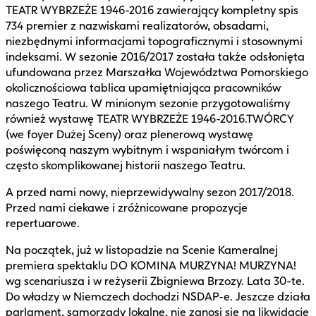
TEATR WYBRZEŻE 1946-2016 zawierający kompletny spis
734 premier z nazwiskami realizatorów, obsadami,
niezbędnymi informacjami topograficznymi i stosownymi
indeksami. W sezonie 2016/2017 została także odsłonięta
ufundowana przez Marszałka Województwa Pomorskiego
okolicznościowa tablica upamiętniająca pracowników
naszego Teatru. W minionym sezonie przygotowaliśmy
również wystawę TEATR WYBRZEŻE 1946-2016.TWÓRCY
(we foyer Dużej Sceny) oraz plenerową wystawę
poświęconą naszym wybitnym i wspaniałym twórcom i
często skomplikowanej historii naszego Teatru.
A przed nami nowy, nieprzewidywalny sezon 2017/2018.
Przed nami ciekawe i zróżnicowane propozycje
repertuarowe.
Na początek, już w listopadzie na Scenie Kameralnej
premiera spektaklu DO KOMINA MURZYNA! MURZYNA!
wg scenariusza i w reżyserii Zbigniewa Brzozy. Lata 30-te.
Do władzy w Niemczech dochodzi NSDAP-e. Jeszcze działa
parlament, samorządy lokalne, nie zanosi się na likwidację