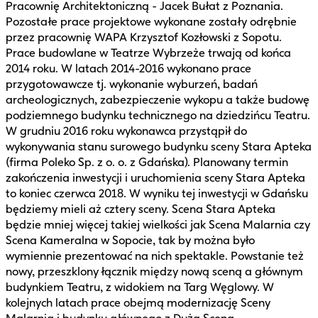
Pracownię Architektoniczną - Jacek Bułat z Poznania.
Pozostałe prace projektowe wykonane zostały odrębnie
przez pracownię WAPA Krzysztof Kozłowski z Sopotu.
Prace budowlane w Teatrze Wybrzeże trwają od końca
2014 roku. W latach 2014-2016 wykonano prace
przygotowawcze tj. wykonanie wyburzeń, badań
archeologicznych, zabezpieczenie wykopu a także budowę
podziemnego budynku technicznego na dziedzińcu Teatru.
W grudniu 2016 roku wykonawca przystąpił do
wykonywania stanu surowego budynku sceny Stara Apteka
(firma Poleko Sp. z o. o. z Gdańska). Planowany termin
zakończenia inwestycji i uruchomienia sceny Stara Apteka
to koniec czerwca 2018. W wyniku tej inwestycji w Gdańsku
będziemy mieli aż cztery sceny. Scena Stara Apteka
będzie mniej więcej takiej wielkości jak Scena Malarnia czy
Scena Kameralna w Sopocie, tak by można było
wymiennie prezentować na nich spektakle. Powstanie też
nowy, przeszklony łącznik między nową sceną a głównym
budynkiem Teatru, z widokiem na Targ Węglowy. W
kolejnych latach prace obejmą modernizację Sceny