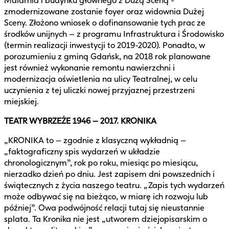
Malarnia i budynku głównego z Dużą Sceną -
zmodernizowane zostanie foyer oraz widownia Dużej
Sceny. Złożono wniosek o dofinansowanie tych prac ze
środków unijnych – z programu Infrastruktura i Środowisko
(termin realizacji inwestycji to 2019-2020). Ponadto, w
porozumieniu z gminą Gdańsk, na 2018 rok planowane
jest również wykonanie remontu nawierzchni i
modernizacja oświetlenia na ulicy Teatralnej, w celu
uczynienia z tej uliczki nowej przyjaznej przestrzeni
miejskiej.
TEATR WYBRZEŻE 1946 – 2017. KRONIKA
„KRONIKA to – zgodnie z klasyczną wykładnią –
„faktograficzny spis wydarzeń w układzie
chronologicznym”, rok po roku, miesiąc po miesiącu,
nierzadko dzień po dniu. Jest zapisem dni powszednich i
świątecznych z życia naszego teatru. „Zapis tych wydarzeń
może odbywać się na bieżąco, w miarę ich rozwoju lub
później”. Owa podwójność relacji tutaj się nieustannie
splata. Ta Kronika nie jest „utworem dziejopisarskim o