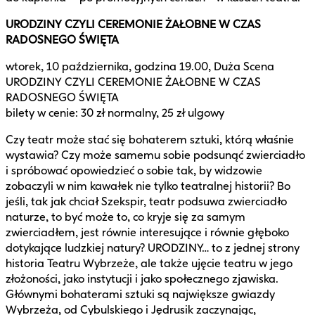
URODZINY CZYLI CEREMONIE ŻAŁOBNE W CZAS
RADOSNEGO ŚWIĘTA
wtorek, 10 października, godzina 19.00, Duża Scena
URODZINY CZYLI CEREMONIE ŻAŁOBNE W CZAS
RADOSNEGO ŚWIĘTA
bilety w cenie: 30 zł normalny, 25 zł ulgowy
Czy teatr może stać się bohaterem sztuki, którą właśnie
wystawia? Czy może samemu sobie podsunąć zwierciadło
i spróbować opowiedzieć o sobie tak, by widzowie
zobaczyli w nim kawałek nie tylko teatralnej historii? Bo
jeśli, tak jak chciał Szekspir, teatr podsuwa zwierciadło
naturze, to być może to, co kryje się za samym
zwierciadłem, jest równie interesujące i równie głęboko
dotykające ludzkiej natury? URODZINY… to z jednej strony
historia Teatru Wybrzeże, ale także ujęcie teatru w jego
złożoności, jako instytucji i jako społecznego zjawiska.
Głównymi bohaterami sztuki są największe gwiazdy
Wybrzeża, od Cybulskiego i Jędrusik zaczynając,