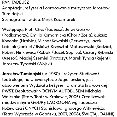
PAN TADEUSZ
Adaptacja, reżyseria i opracowanie muzyczne: Jarosław
Tumidajski
Scenografia i wideo: Mirek Kaczmarek
Występują: Piotr Chys (Tadeusz), Jerzy Gorzko
(Podkomorzy), Emilia Komarnicka (Chór / Zosia), Łukasz
Konopka (Hrabia), Michał Kowalski (Gerwazy), Jacek
Labijak (Jankiel / Ryków), Krzysztof Matuszewski (Sędzia),
Robert Ninkiewicz (Robak / Jacek Soplica), Cezary Rybiński
(Asesor), Maciej Szemiel (Protazy), Marek Tynda (Rejent),
Jarosław Tyrański (Wojski).
Jarosław Tumidajski
(ur. 1980) - reżyser. Studiował
teatrologię na Uniwersytecie Jagiellońskim, jest
absolwentem Wydziału Reżyserii Dramatu krakowskiej
PWST. Debiutował NOCNYM AUTOBUSEM Michała
Walczaka (Stary Teatr w Krakowie, 2005). Zrealizował
między innymi G®UPĘ LAOKOONA wg Tadeusza
Różewicza i ONYCH Stanisława Ignacego Witkiewicza
(Teatr Wybrzeże w Gdańsku, 2007, 2008), ŚWIĘTĄ JOANNĘ