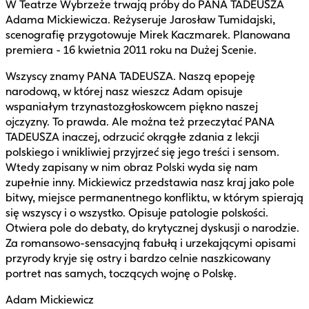
W Teatrze Wybrzeże trwają próby do PANA TADEUSZA
Adama Mickiewicza. Reżyseruje Jarosław Tumidajski,
scenografię przygotowuje Mirek Kaczmarek. Planowana
premiera - 16 kwietnia 2011 roku na Dużej Scenie.
Wszyscy znamy PANA TADEUSZA. Naszą epopeję
narodową, w której nasz wieszcz Adam opisuje
wspaniałym trzynastozgłoskowcem piękno naszej
ojczyzny. To prawda. Ale można też przeczytać PANA
TADEUSZA inaczej, odrzucić okrągłe zdania z lekcji
polskiego i wnikliwiej przyjrzeć się jego treści i sensom.
Wtedy zapisany w nim obraz Polski wyda się nam
zupełnie inny. Mickiewicz przedstawia nasz kraj jako pole
bitwy, miejsce permanentnego konfliktu, w którym spierają
się wszyscy i o wszystko. Opisuje patologie polskości.
Otwiera pole do debaty, do krytycznej dyskusji o narodzie.
Za romansowo-sensacyjną fabułą i urzekającymi opisami
przyrody kryje się ostry i bardzo celnie naszkicowany
portret nas samych, toczących wojnę o Polskę.
Adam Mickiewicz