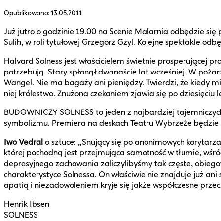
Opublikowano:
13.05.2011
Już jutro o godzinie 19.00 na Scenie Malarnia odbędzie si
Sulih, w roli tytułowej Grzegorz Gzyl. Kolejne spektakle odb
Halvard Solness jest właścicielem świetnie prosperującej p
potrzebują. Stary spłonął dwanaście lat wcześniej. W pożarz
Wangel. Nie ma bagaży ani pieniędzy. Twierdzi, że kiedy mia
niej królestwo. Znużona czekaniem zjawia się po dziesięciu la
BUDOWNICZY SOLNESS to jeden z najbardziej tajemniczych 
symbolizmu. Premiera na deskach Teatru Wybrzeże będzie 
Iwo Vedral
o sztuce: „Snujący się po anonimowych korytarz
której pochodną jest przejmująca samotność w tłumie, wśród 
depresyjnego zachowania zaliczylibyśmy tak częste, obiego
charakterystyce Solnessa. On właściwie nie znajduje już ani 
apatią i niezadowoleniem kryje się jakże współczesne przeczu
Henrik Ibsen
SOLNESS