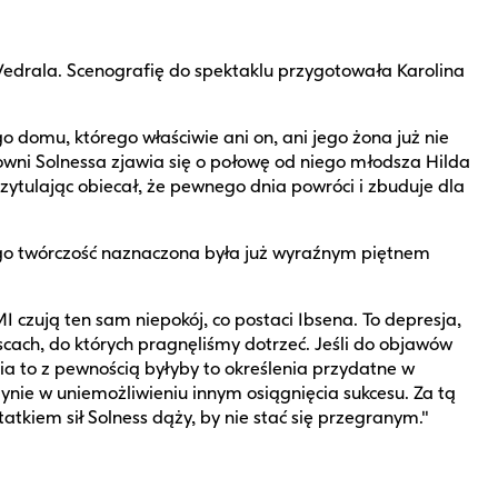
 Vedrala. Scenografię do spektaklu przygotowała Karolina
o domu, którego właściwie ani on, ani jego żona już nie
cowni Solnessa zjawia się o połowę od niego młodsza Hilda
rzytulając obiecał, że pewnego dnia powróci i zbuduje dla
ego twórczość naznaczona była już wyraźnym piętnem
zują ten sam niepokój, co postaci Ibsena. To depresja,
scach, do których pragnęliśmy dotrzeć. Jeśli do objawów
ia to z pewnością byłyby to określenia przydatne w
edynie w uniemożliwieniu innym osiągnięcia sukcesu. Za tą
tatkiem sił Solness dąży, by nie stać się przegranym."