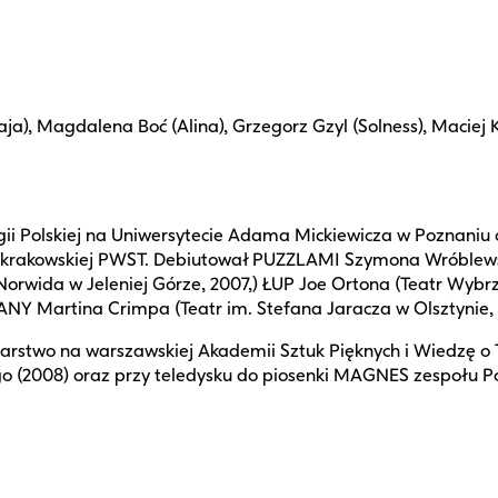
ja), Magdalena Boć (Alina), Grzegorz Gzyl (Solness), Maciej K
ologii Polskiej na Uniwersytecie Adama Mickiewicza w Poznani
krakowskiej PWST. Debiutował PUZZLAMI Szymona Wróblewski
rwida w Jeleniej Górze, 2007,) ŁUP Joe Ortona (Teatr Wybr
Y Martina Crimpa (Teatr im. Stefana Jaracza w Olsztynie, 2
alarstwo na warszawskiej Akademii Sztuk Pięknych i Wiedzę o
ego (2008) oraz przy teledysku do piosenki MAGNES zespołu 