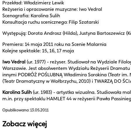
Przekład: Włodzimierz Lewik
Reżyseria i opracowanie muzyczne: Iwo Vedral
Scenografia: Karolina Sulih
Konsultacja ruchu scenicznego: Filip Szatarski
Występują: Dorota Androsz (Hilda), Justyna Bartoszewicz (Ka
Premiera: 14 maja 2011 roku na Scenie Malarnia
Kolejne spektakle: 15, 16, 17 maja
Iwo Vedral
(ur. 1977) - reżyser. Studiował na Wydziale Fil
Warszawie. Jest absolwentem Wydziału Reżyserii Dramatu 
innymi PODRÓŻ POŚLUBNĄ Władimira Sorokina (Teatr im. No
(Teatr Dramatyczny w Wałbrzychu, 2010) i TWARZĄ DO ŚCIAN
Karolina Sulih
(ur. 1983) - artystka wizualna. Studiowała m
m.in. przy spektaklu HAMLET 44 w reżyserii Pawła Passini
Opublikowano:
13.05.2011
Zobacz więcej