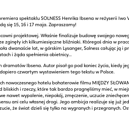
ę premiera spektaklu SOLNESS Henrika Ibsena w reżyserii Iwo
ędą się 15, 16 i 17 maja. Zapraszamy!
racowni projektowej. Właśnie finalizuje budowę swojego noweg
e zginęły ich kilkumiesięczne bliźniaki. Któregoś dnia w pra
ła dwanaście lat, w górskim Lysanger, Solness całując ją i p
tach i żąda spełnienia obietnicy...
dramatów Ibsena. Autor pisał go pod koniec życia, kiedy j
dopiero czwartym wystawieniem tego tekstu w Polsce.
ach nowoczesnego hotelu bohaterowie filmu MIĘDZY SŁOWAMI c
bliskich i rzeczy, które tak bardzo pragnęliśmy mieć, w miej
we nawet wypalenie, niepokój, zmęczenie, uczucie zniechęcen
sensu ani celu własnej drogi. Jego ambicja realizuje się już j
cie, że świat dzieli się tylko na wygranych i przegranych. Os