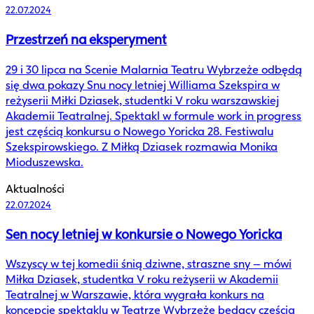
22.07.2024
Przestrzeń na eksperyment
29 i 30 lipca na Scenie Malarnia Teatru Wybrzeże odbędą
się dwa pokazy Snu nocy letniej Williama Szekspira w
reżyserii Miłki Dziasek, studentki V roku warszawskiej
Akademii Teatralnej. Spektakl w formule work in progress
jest częścią konkursu o Nowego Yoricka 28. Festiwalu
Szekspirowskiego. Z Miłką Dziasek rozmawia Monika
Mioduszewska.
Aktualności
22.07.2024
Sen nocy letniej w konkursie o Nowego Yoricka
Wszyscy w tej komedii śnią dziwne, straszne sny – mówi
Miłka Dziasek, studentka V roku reżyserii w Akademii
Teatralnej w Warszawie, która wygrała konkurs na
koncepcję spektaklu w Teatrze Wybrzeże będący częścią