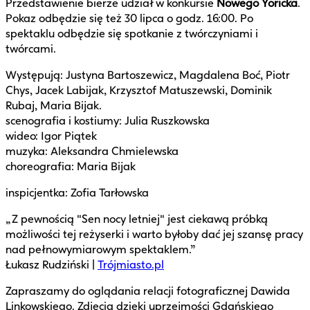
Przedstawienie bierze udział w konkursie
Nowego Yoricka
.
Pokaz odbędzie się też 30 lipca o godz. 16:00. Po
spektaklu odbędzie się spotkanie z twórczyniami i
twórcami.
Występują: Justyna Bartoszewicz, Magdalena Boć, Piotr
Chys, Jacek Labijak, Krzysztof Matuszewski, Dominik
Rubaj, Maria Bijak.
scenografia i kostiumy: Julia Ruszkowska
wideo: Igor Piątek
muzyka: Aleksandra Chmielewska
choreografia: Maria Bijak
inspicjentka: Zofia Tarłowska
„Z pewnością "Sen nocy letniej" jest ciekawą próbką
możliwości tej reżyserki i warto byłoby dać jej szansę pracy
nad pełnowymiarowym spektaklem.”
Łukasz Rudziński |
Trójmiasto.pl
Zapraszamy do oglądania relacji fotograficznej Dawida
Linkowskiego. Zdjęcia dzięki uprzejmości Gdańskiego