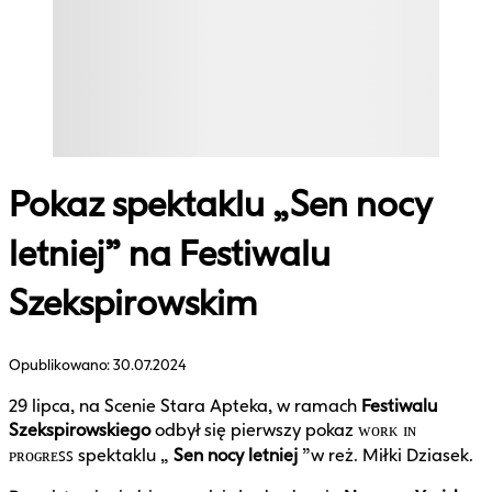
Pokaz spektaklu „Sen nocy
letniej” na Festiwalu
Szekspirowskim
Opublikowano:
30.07.2024
29 lipca, na Scenie Stara Apteka, w ramach
Festiwalu
Szekspirowskiego
odbył się pierwszy pokaz ᴡᴏʀᴋ ɪɴ
ᴘʀᴏɢʀᴇꜱꜱ spektaklu „
Sen nocy letniej
”w reż. Miłki Dziasek.