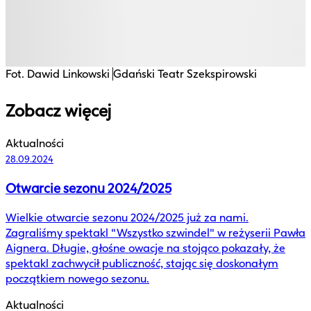
F
Fot. Dawid Linkowski
Gdański Teatr Szekspirowski
Zobacz więcej
Aktualności
28.09.2024
Otwarcie sezonu 2024/2025
Wielkie otwarcie sezonu 2024/2025 już za nami.
Zagraliśmy spektakl "Wszystko szwindel" w reżyserii Pawła
Aignera. Długie, głośne owacje na stojąco pokazały, że
spektakl zachwycił publiczność, stając się doskonałym
początkiem nowego sezonu.
Aktualności