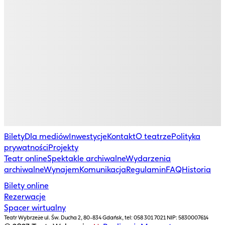
Bilety
Dla mediów
Inwestycje
Kontakt
O teatrze
Polityka
prywatności
Projekty
Teatr online
Spektakle archiwalne
Wydarzenia
archiwalne
Wynajem
Komunikacja
Regulamin
FAQ
Historia
Bilety online
Rezerwacje
Spacer wirtualny
Teatr Wybrzeże
ul. Św. Ducha 2, 80-834 Gdańsk, tel: 058 301 7021 NIP: 5830007614