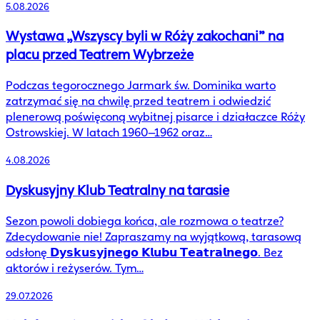
5.08.2026
Wystawa „Wszyscy byli w Róży zakochani” na
placu przed Teatrem Wybrzeże
Podczas tegorocznego Jarmark św. Dominika warto
zatrzymać się na chwilę przed teatrem i odwiedzić
plenerową poświęconą wybitnej pisarce i działaczce Róży
Ostrowskiej. W latach 1960–1962 oraz…
4.08.2026
Dyskusyjny Klub Teatralny na tarasie
Sezon powoli dobiega końca, ale rozmowa o teatrze?
Zdecydowanie nie! Zapraszamy na wyjątkową, tarasową
odsłonę 𝗗𝘆𝘀𝗸𝘂𝘀𝘆𝗷𝗻𝗲𝗴𝗼 𝗞𝗹𝘂𝗯𝘂 𝗧𝗲𝗮𝘁𝗿𝗮𝗹𝗻𝗲𝗴𝗼. Bez
aktorów i reżyserów. Tym…
29.07.2026