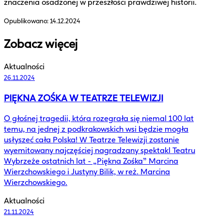
znaczenia osadzonej w przeszłości prawdziwej historii.
Opublikowano:
14.12.2024
Zobacz więcej
Aktualności
26.11.2024
PIĘKNA ZOŚKA W TEATRZE TELEWIZJI
O głośnej tragedii, która rozegrała się niemal 100 lat
temu, na jednej z podkrakowskich wsi będzie mogła
usłyszeć cała Polska! W Teatrze Telewizji zostanie
wyemitowany najczęściej nagradzany spektakl Teatru
Wybrzeże ostatnich lat - „Piękna Zośka” Marcina
Wierzchowskiego i Justyny Bilik, w reż. Marcina
Wierzchowskiego.
Aktualności
21.11.2024