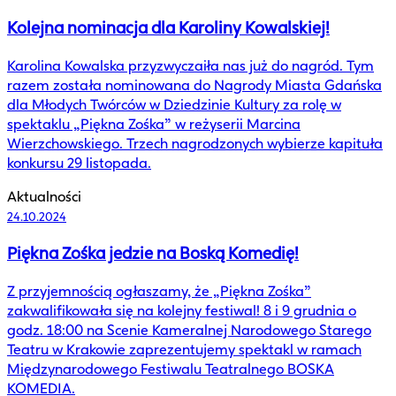
Kolejna nominacja dla Karoliny Kowalskiej!
Karolina Kowalska przyzwyczaiła nas już do nagród. Tym
razem została nominowana do Nagrody Miasta Gdańska
dla Młodych Twórców w Dziedzinie Kultury za rolę w
spektaklu „Piękna Zośka” w reżyserii Marcina
Wierzchowskiego. Trzech nagrodzonych wybierze kapituła
konkursu 29 listopada.
Aktualności
24.10.2024
Piękna Zośka jedzie na Boską Komedię!
Z przyjemnością ogłaszamy, że „Piękna Zośka”
zakwalifikowała się na kolejny festiwal! 8 i 9 grudnia o
godz. 18:00 na Scenie Kameralnej Narodowego Starego
Teatru w Krakowie zaprezentujemy spektakl w ramach
Międzynarodowego Festiwalu Teatralnego BOSKA
KOMEDIA.