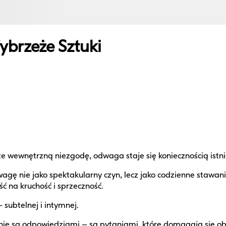
brzeże Sztuki
ze wewnętrzną niezgodę, odwaga staje się koniecznością istn
dwagę nie jako spektakularny czyn, lecz jako codzienne stawani
ć na kruchość i sprzeczność.
– subtelnej i intymnej.
i nie są odpowiedziami – są pytaniami, które domagają się o