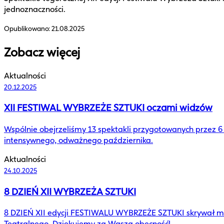
jednoznaczności.
Opublikowano:
21.08.2025
Zobacz więcej
Aktualności
20.12.2025
XII FESTIWAL WYBRZEŻE SZTUKI oczami widzów
Wspólnie obejrzeliśmy 13 spektakli przygotowanych przez 
intensywnego, odważnego października.
Aktualności
24.10.2025
8 DZIEŃ XII WYBRZEŻA SZTUKI
8 DZIEŃ XII edycji FESTIWALU WYBRZEŻE SZTUKI skrywał mask
Teatralnego. Dziękujemy za Waszą obecność!