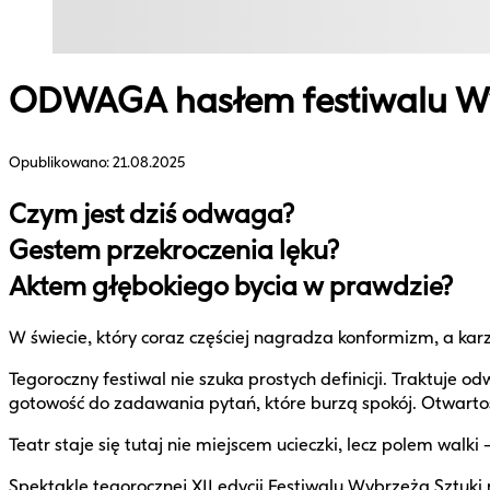
ODWAGA hasłem festiwalu Wy
Opublikowano:
21.08.2025
Czym jest dziś odwaga?
Gestem przekroczenia lęku?
Aktem głębokiego bycia w prawdzie?
W świecie, który coraz częściej nagradza konformizm, a kar
Tegoroczny festiwal nie szuka prostych definicji. Traktuje o
gotowość do zadawania pytań, które burzą spokój. Otwartoś
Teatr staje się tutaj nie miejscem ucieczki, lecz polem walki 
Spektakle tegorocznej XII edycji Festiwalu Wybrzeża Sztuk