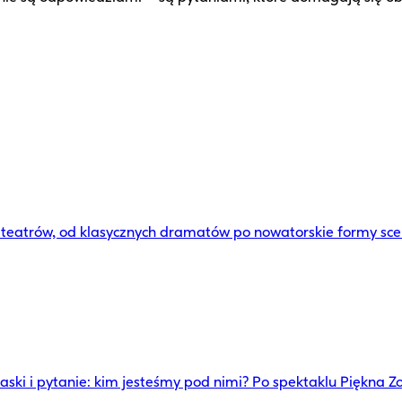
6 teatrów, od klasycznych dramatów po nowatorskie formy sc
i i pytanie: kim jesteśmy pod nimi? Po spektaklu Piękna Zo