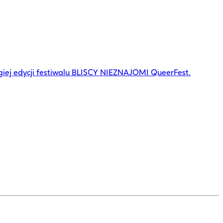
giej edycji festiwalu BLISCY NIEZNAJOMI QueerFest.