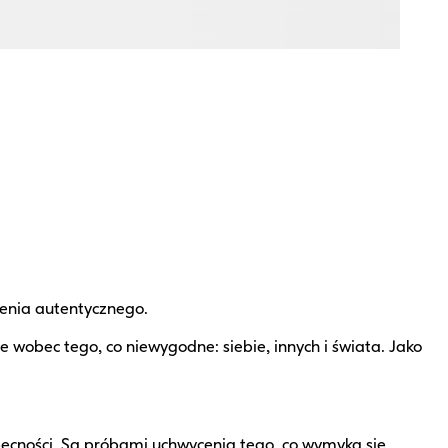
ienia autentycznego.
e wobec tego, co niewygodne: siebie, innych i świata. Jako
becności. Są próbami uchwycenia tego, co wymyka się