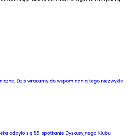
eniczne. Dziś wracamy do wspominania tego niezwykle
śka odbyło się 85. spotkanie Dyskusyjnego Klubu