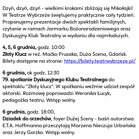
Dzyń, dzyń, dzyń - wielkimi krokami zbliżają się Mikołajki!
W Teatrze Wybrzeże świętujemy praktycznie cały tydzień.
Proponujemy prezentacje dwóch spektakli familijnych,
czytanie w ramach Jarmarku Bożonarodzeniowego oraz
Dyskusyjny Klub Teatralny w wydaniu dla najmłodszych.
4, 5, 6 grudnia,
godz. 10:00
Złoty Klucz
w reż. Maćko Prusaka, Duża Scena, Gdańsk.
Bilety dostępne na stronie:
https://bilety.teatrwybrzeze.pl/
6 grudnia,
ok godz. 12:30
79. spotkanie Dyskusyjnego Klubu Teatralnego
do
spektaklu "Złoty klucz". W spotkaniu weźmie udział zespół
aktorski. Rozmowę poprowadzi Weronika Łucyk,
pedagożka teatru. Wstęp wolny.
6 grudnia,
godz. 18:00,
Dziadek do orzechów
, foyer Dużej Sceny - baśń autorstwa
E.T.A. Hoffmanna przeczytają Marzena Nieczuja Urbańska
oraz Jerzy Gorzko. Wstęp wolny.