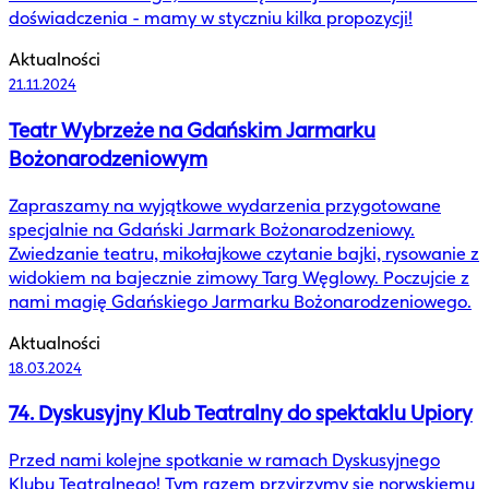
doświadczenia - mamy w styczniu kilka propozycji!
Aktualności
21.11.2024
Teatr Wybrzeże na Gdańskim Jarmarku
Bożonarodzeniowym
Zapraszamy na wyjątkowe wydarzenia przygotowane
specjalnie na Gdański Jarmark Bożonarodzeniowy.
Zwiedzanie teatru, mikołajkowe czytanie bajki, rysowanie z
widokiem na bajecznie zimowy Targ Węglowy. Poczujcie z
nami magię Gdańskiego Jarmarku Bożonarodzeniowego.
Aktualności
18.03.2024
74. Dyskusyjny Klub Teatralny do spektaklu Upiory
Przed nami kolejne spotkanie w ramach Dyskusyjnego
Klubu Teatralnego! Tym razem przyjrzymy się norwskiemu