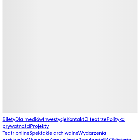
Bilety
Dla mediów
Inwestycje
Kontakt
O teatrze
Polityka
prywatności
Projekty
Teatr online
Spektakle archiwalne
Wydarzenia
archiwalne
Wynajem
Komunikacja
Regulamin
FAQ
Historia