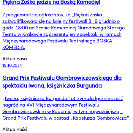
Piękna Zośka jedzie na Boską Komedię!
Z przyjemnością ogłaszamy, że „Piękna Zośka”
zakwalifikowała się na kolejny festiwal! 8 i 9 grudnia o
godz. 18:00 na Scenie Kameralnej Narodowego Starego
Teatru w Krakowie zaprezentujemy spektakl w ramach
Międzynarodowego Festiwalu Teatralnego BOSKA
KOMEDIA.
Aktualności
19.10.2024
Grand Prix Festiwalu Gombrowiczowskiego dla
spektaklu Iwona, księżniczka Burgunda
„Iwona, księżniczka Burgunda” otrzymała łącznie sześć
nagród na XVI Międzynarodowym Festiwalu
Gombrowiczowskim w Radomiu, w tym najważniejszą -
Grand Prix Festiwalu w postaci „Kapelusza Gombrowicza”.
Aktualności