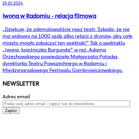
19.10.2024
Iwona w Radomiu - relacja filmowa
„Dziękuję, że zdemolowaliście nasz teatr. Szkoda, że nie
ma widowni na 1000 osób albo relacji z dronów, aby całe
miasto mogło zobaczyć ten spektakl.” Tak o spektaklu
„Iwona, księżniczka Burgunda” w reż. Adama
Orzechowskiego powiedziała Małgorzata Potocka,
dyrektorka Teatru Powszechnego w Radomiu i
Międzynarodowego Festiwalu Gombrowiczowskiego.
NEWSLETTER
Adres email
Zapisz