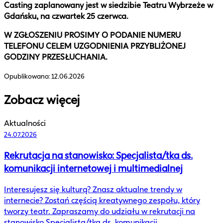
Casting zaplanowany jest w siedzibie Teatru Wybrzeże w
Gdańsku, na czwartek 25 czerwca.
W ZGŁOSZENIU PROSIMY O PODANIE NUMERU
TELEFONU CELEM UZGODNIENIA PRZYBLIŻONEJ
GODZINY PRZESŁUCHANIA.
Opublikowano:
12.06.2026
Zobacz więcej
Aktualności
24.07.2026
Rekrutacja na stanowisko: Specjalista/tka ds.
komunikacji internetowej i multimedialnej
Interesujesz się kulturą? Znasz aktualne trendy w
internecie? Zostań częścią kreatywnego zespołu, który
tworzy teatr. Zapraszamy do udziału w rekrutacji na
stanowisko Specjalista/tka ds. komunikacji…