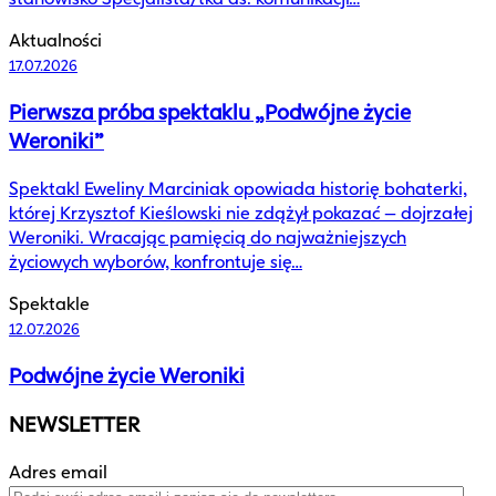
Aktualności
17.07.2026
Pierwsza próba spektaklu „Podwójne życie
Weroniki”
Spektakl Eweliny Marciniak opowiada historię bohaterki,
której Krzysztof Kieślowski nie zdążył pokazać – dojrzałej
Weroniki. Wracając pamięcią do najważniejszych
życiowych wyborów, konfrontuje się…
Spektakle
12.07.2026
Podwójne życie Weroniki
NEWSLETTER
Adres email