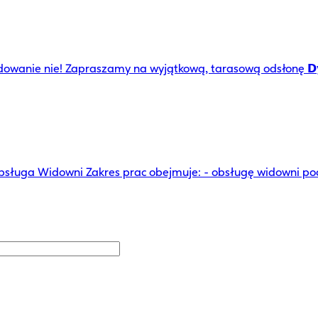
 nie! Zapraszamy na wyjątkową, tarasową odsłonę 𝗗𝘆𝘀𝗸𝘂𝘀𝘆𝗷
bsługa Widowni Zakres prac obejmuje: - obsługę widowni po