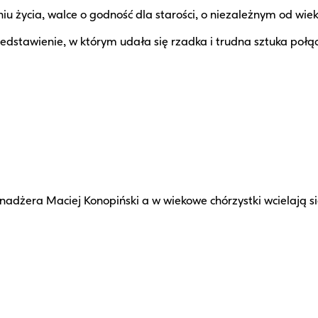
ycia, walce o godność dla starości, o niezależnym od wieku
tawienie, w którym udała się rzadka i trudna sztuka połącze
adżera Maciej Konopiński a w wiekowe chórzystki wcielają si