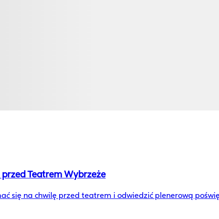
u przed Teatrem Wybrzeże
 się na chwilę przed teatrem i odwiedzić plenerową poświęc