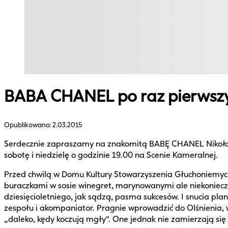
BABA CHANEL po raz pierwszy
Opublikowano:
2.03.2015
Serdecznie zapraszamy na znakomitą BABĘ CHANEL Nikołaja 
sobotę i niedzielę o godzinie 19.00 na Scenie Kameralnej.
Przed chwilą w Domu Kultury Stowarzyszenia Głuchoniemych t
buraczkami w sosie winegret, marynowanymi ale niekoniecz
dziesięcioletniego, jak sądzą, pasma sukcesów. I snucia pla
zespołu i akompaniator. Pragnie wprowadzić do Olśnienia, 
„daleko, kędy koczują mgły". One jednak nie zamierzają się