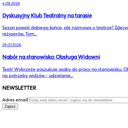
4.08.2026
Dyskusyjny Klub Teatralny na tarasie
Sezon powoli dobiega końca, ale rozmowa o teatrze? Zdecydowanie
reżyserów. Tym…
29.07.2026
Nabór na stanowisko: Obsługa Widowni
Teatr Wybrzeże poszukuje osoby do pracy na stanowisku: O
na potrzeby widzów - udzielanie…
NEWSLETTER
Adres email
Zapisz