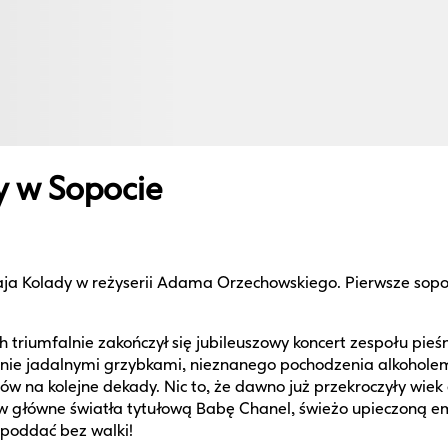
 w Sopocie
Kolady w reżyserii Adama Orzechowskiego. Pierwsze sopocki
riumfalnie zakończył się jubileuszowy koncert zespołu pieśni
nie jadalnymi grzybkami, nieznanego pochodzenia alkoholem 
nów na kolejne dekady. Nic to, że dawno już przekroczyły wie
w główne światła tytułową Babę Chanel, świeżo upieczoną em
 poddać bez walki!