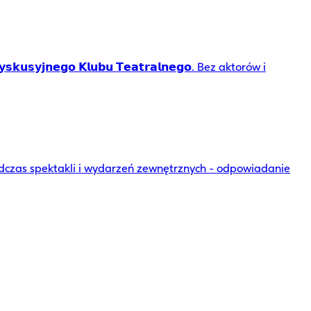
𝗲𝗴𝗼 𝗞𝗹𝘂𝗯𝘂 𝗧𝗲𝗮𝘁𝗿𝗮𝗹𝗻𝗲𝗴𝗼. Bez aktorów i
dczas spektakli i wydarzeń zewnętrznych - odpowiadanie