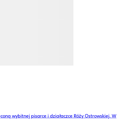
oną wybitnej pisarce i działaczce Róży Ostrowskiej. W