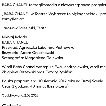
BABA CHANEL to tragikomedia o niewyczerpanym pragnieniu ż
„BABA CHANEL w Teatrze Wybrzeże to piękny spektakl, przeds
zamyślenia."
Jarosław Zalesiński, Teatr
Nikołaj Kolada
BABA CHANEL
Przekład: Agnieszka Lubomira Piotrowska
Reżyseria: Adam Orzechowski
Scenografia: Magdalena Gajewska
W roli Baby Chanel występuje Ewa Jendrzejewska, w roli men
Zbigniew Olszewski oraz Cezary Rybiński.
Polska prapremiera: 10 sierpnia 2012 roku na Dużej Scenie
Czas: 1 godzina 40 minut (bez przerw)
Opublikowano:
2.03.2015