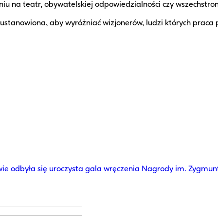
niu na teatr, obywatelskiej odpowiedzialności czy wszechstro
anowiona, aby wyróżniać wizjonerów, ludzi których praca prz
e odbyła się uroczysta gala wręczenia Nagrody im. Zygmu