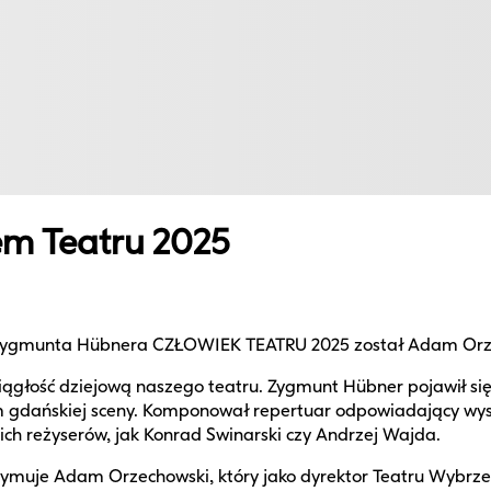
m Teatru 2025
 Zygmunta Hübnera CZŁOWIEK TEATRU 2025 został Adam Orzec
iągłość dziejową naszego teatru. Zygmunt Hübner pojawił się
ym gdańskiej sceny. Komponował repertuar odpowiadający wy
ich reżyserów, jak Konrad Swinarski czy Andrzej Wajda.
ymuje Adam Orzechowski, który jako dyrektor Teatru Wybrzeże